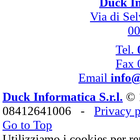
Duck In
Via di Se
0
Tel.
Fax 
Email
info@
Duck Informatica S.r.l.
© 
08412641006 -
Privacy 
Go to Top
Utilizziamo i cookies per re