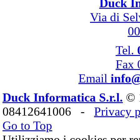
Duck In
Via di Se
0
Tel.
Fax 
Email
info@
Duck Informatica S.r.l.
© 
08412641006 -
Privacy 
Go to Top
Utilizziamo i cookies per re