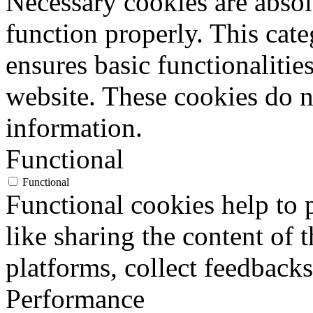
Necessary cookies are absolu
sono state portate a conosce
function properly. This cat
loro contenuto, di coloro ai 
ensures basic functionalities
diffusi, eccettuato il caso i
website. These cookies do n
impossibile o comporta un 
information.
sproporzionato rispetto al dir
Functional
Functional
Functional cookies help to p
4. L'interessato ha diritto di 
like sharing the content of 
a) per motivi legittimi al tr
platforms, collect feedbacks
riguardano, ancorché pertinen
Performance