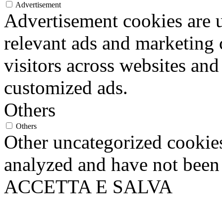
Advertisement
invitiamo quindi a non inseri
Advertisement cookies are u
tali condizioni.
relevant ads and marketing
visitors across websites and
customized ads.
Others
Others
Other uncategorized cookies
analyzed and have not been c
ACCETTA E SALVA