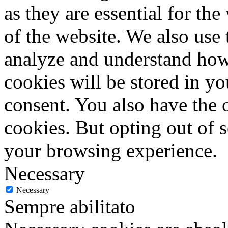
as they are essential for the
3. L'interessato ha diritto di
of the website. We also use 
a) l'aggiornamento, la retti
analyze and understand how
interesse, l'integrazione dei 
cookies will be stored in y
b) la cancellazione, la tras
consent. You also have the o
blocco dei dati trattati in v
cookies. But opting out of 
di cui non è necessaria la co
your browsing experience.
scopi per i quali i dati sono
Necessary
trattati;
Necessary
Sempre abilitato
c) l'attestazione che le operaz