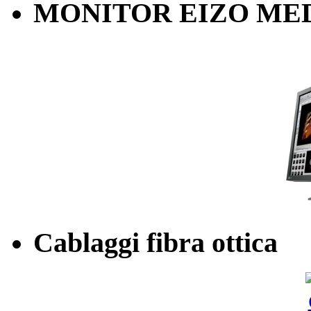
MONITOR EIZO ME
1. I suoi dati personali racco
saranno trattati mediante ela
manualmente nel massimo risp
dati, con la finalità di eroga
cliente.
2. Gli stessi dati potranno e
determinati incaricati dall'a
Cablaggi fibra ottica
il raggiungimento delle final
soggetti ai quali la comunic
obblighi di legge.