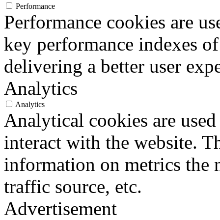
Performance
b) al trattamento di dati per
Performance cookies are us
invio di materiale pubblicitar
key performance indexes of
compimento di ricerche di 
delivering a better user expe
commerciale.
Analytics
Analytics
Analytical cookies are used
Le ricordiamo, infine, che ai 
interact with the website. 
196/2003 non ci è consentito 
information on metrics the 
particolari (origine razziale
traffic source, etc.
religiose o filosofiche stato 
Advertisement
alla vita sessuale, provvedim