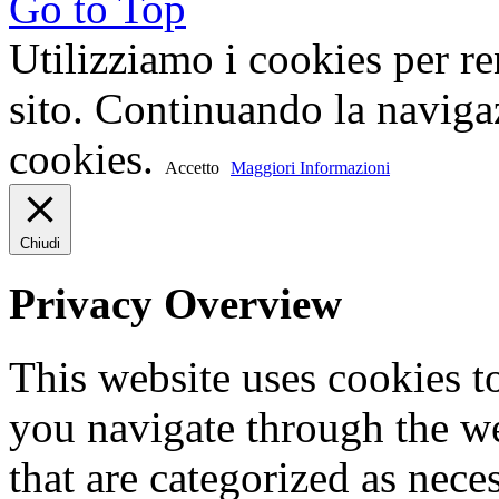
Go to Top
c) della logica applicata in 
Utilizziamo i cookies per re
l'ausilio di strumenti elettron
sito. Continuando la navigaz
cookies.
d) degli estremi identificativ
Accetto
Maggiori Informazioni
del rappresentante designao 
Chiudi
e) dei soggetti o delle catego
Privacy Overview
personali possono essere co
conoscenza in qualità di rap
This website uses cookies 
territorio dello Stato, di res
you navigate through the we
that are categorized as nece