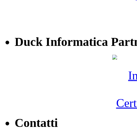
3. Il titolare del trattamento
Selva Candida 396/b, Roma
Duck Informatica Part
4. In ogni momento potrà eser
del titolare del trattamento, 
n. 196/2003, che per sua co
integralmente:
Decreto Legislativo n. 196/
Contatti