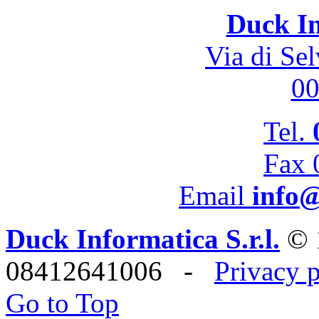
Duck In
Via di Se
0
Tel.
Fax 
Email
info@
Duck Informatica S.r.l.
© 
08412641006 -
Privacy 
Go to Top